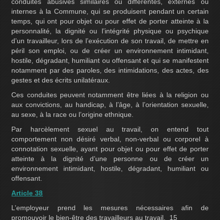
conduites abusives similaires ou différentes, externes ou
internes à la Commune, qui se produisent pendant un certain
temps, qui ont pour objet ou pour effet de porter atteinte à la
personnalité, la dignité ou l’intégrité physique ou psychique
d’un travailleur, lors de l’exécution de son travail, de mettre en
péril son emploi, ou de créer un environnement intimidant,
hostile, dégradant, humiliant ou offensant et qui se manifestent
notamment par des paroles, des intimidations, des actes, des
gestes et des écrits unilatéraux.
Ces conduites peuvent notamment être liées à la religion ou
aux convictions, au handicap, à l’âge, à l’orientation sexuelle,
au sexe, à la race ou l’origine ethnique.
Par harcèlement sexuel au travail, on entend tout
comportement non désiré verbal, non-verbal ou corporel à
connotation sexuelle, ayant pour objet ou pour effet de porter
atteinte à la dignité d’une personne ou de créer un
environnement intimidant, hostile, dégradant, humiliant ou
offensant.
Article 38
L’employeur prend les mesures nécessaires afin de
promouvoir le bien-être des travailleurs au travail. 15