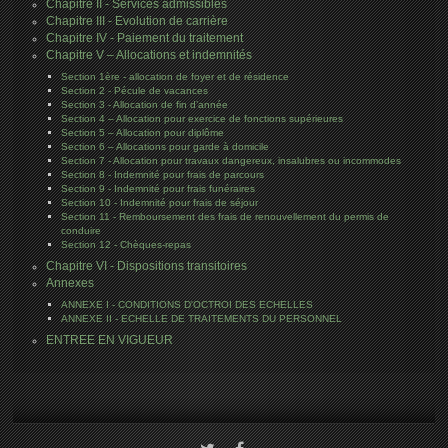
Chapitre II - Services admissibles
Chapitre III - Evolution de carrière
Chapitre IV - Paiement du traitement
Chapitre V – Allocations et indemnités
Section 1ère - allocation de foyer et de résidence
Section 2 - Pécule de vacances
Section 3 - Allocation de fin d’année
Section 4 – Allocation pour exercice de fonctions supérieures
Section 5 – Allocation pour diplôme
Section 6 – Allocations pour garde à domicile
Section 7 - Allocation pour travaux dangereux, insalubres ou incommodes
Section 8 - Indemnité pour frais de parcours
Section 9 - Indemnité pour frais funéraires
Section 10 - Indemnité pour frais de séjour
Section 11 - Remboursement des frais de renouvellement du permis de
conduire
Section 12 - Chèques-repas
Chapitre VI - Dispositions transitoires
Annexes
ANNEXE I - CONDITIONS D'OCTROI DES ECHELLES
ANNEXE II - ECHELLE DE TRAITEMENTS DU PERSONNEL
ENTREE EN VIGUEUR