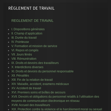
RÈGLEMENT DE TRAVAIL
REGLEMENT DE TRAVAIL
I. Dispositions générales
II. Champ d’application
III. Durée du travail
IV. Pointeuse
V. Formation et mission de service
VI. Repos et congés
VII. Jours fériés
VIII. Rémunération
IX. Droits et devoirs des travailleurs
X. Interdictions diverses
XI. Droits et devoirs du personnel responsable
XII. Pénalités
XIII. Fin de la relation de travail
XIV. Maladie, accident, examens médicaux
XV. Accident de travail
XVI. Premiers soins et boîtes de secours
XVII. Devoirs et obligations du personnel relatifs à l’utilisation des
moyens de communication électronique en réseau
XVIII. Accueil des travailleurs
XIX. Protection contre la violence et le harcèlement moral ou sexuel