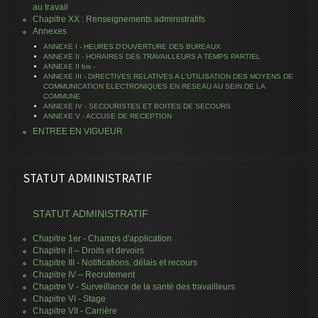
au travail
Chapitre XX : Renseignements administratifs
Annexes
ANNEXE I - HEURES D’OUVERTURE DES BUREAUX
ANNEXE II - HORAIRES DES TRAVAILLEURS A TEMPS PARTIEL
ANNEXE II bis -
ANNEXE III - DIRECTIVES RELATIVES A L'UTILISATION DES MOYENS DE
COMMUNICATION ELECTRONIQUES EN RESEAU AU SEIN DE LA
COMMUNE
ANNEXE IV - SECOURISTES ET BOITES DE SECOURS
ANNEXE V - ACCUSE DE RECEPTION
ENTREE EN VIGUEUR
STATUT ADMINISTRATIF
STATUT ADMINISTRATIF
Chapitre 1er - Champs d'application
Chapitre II – Droits et devoirs
Chapitre III - Notifications, délais et recours
Chapitre IV – Recrutement
Chapitre V - Surveillance de la santé des travailleurs
Chapitre VI - Stage
Chapitre VII - Carrière