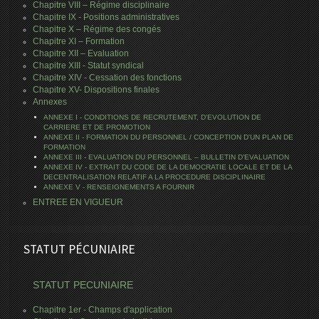
Chapitre VIII – Régime disciplinaire
Chapitre IX - Positions administratives
Chapitre X – Régime des congés
Chapitre XI – Formation
Chapitre XII – Evaluation
Chapitre XIII - Statut syndical
Chapitre XIV - Cessation des fonctions
Chapitre XV- Dispositions finales
Annexes
ANNEXE I - CONDITIONS DE RECRUTEMENT, D'EVOLUTION DE
CARRIERE ET DE PROMOTION
ANNEXE II - FORMATION DU PERSONNEL / CONCEPTION D'UN PLAN DE
FORMATION
ANNEXE III - EVALUATION DU PERSONNEL – BULLETIN D’EVALUATION
ANNEXE IV - EXTRAIT DU CODE DE LA DEMOCRATIE LOCALE ET DE LA
DECENTRALISATION RELATIF A LA PROCEDURE DISCIPLINAIRE
ANNEXE V - RENSEIGNEMENTS A FOURNIR
ENTREE EN VIGUEUR
STATUT PÉCUNIAIRE
STATUT PECUNIAIRE
Chapitre 1er - Champs d'application