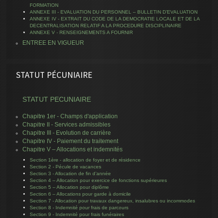
FORMATION
ANNEXE III - EVALUATION DU PERSONNEL – BULLETIN D’EVALUATION
ANNEXE IV - EXTRAIT DU CODE DE LA DEMOCRATIE LOCALE ET DE LA
DECENTRALISATION RELATIF A LA PROCEDURE DISCIPLINAIRE
ANNEXE V - RENSEIGNEMENTS A FOURNIR
ENTREE EN VIGUEUR
STATUT PÉCUNIAIRE
STATUT PECUNIAIRE
Chapitre 1er - Champs d'application
Chapitre II - Services admissibles
Chapitre III - Evolution de carrière
Chapitre IV - Paiement du traitement
Chapitre V – Allocations et indemnités
Section 1ère - allocation de foyer et de résidence
Section 2 - Pécule de vacances
Section 3 - Allocation de fin d’année
Section 4 – Allocation pour exercice de fonctions supérieures
Section 5 – Allocation pour diplôme
Section 6 – Allocations pour garde à domicile
Section 7 - Allocation pour travaux dangereux, insalubres ou incommodes
Section 8 - Indemnité pour frais de parcours
Section 9 - Indemnité pour frais funéraires