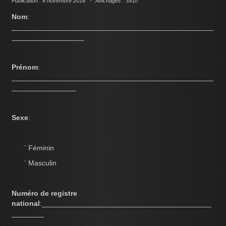
Publication : 6 novembre 2016
Affichages : 3910
N
om
:
__________________________________________________
__________________
Prénom
:
__________________________________________________
________________
Sexe
:
¨
Féminin
¨
Masculin
Numéro de registre
national
:__________________________________________
________