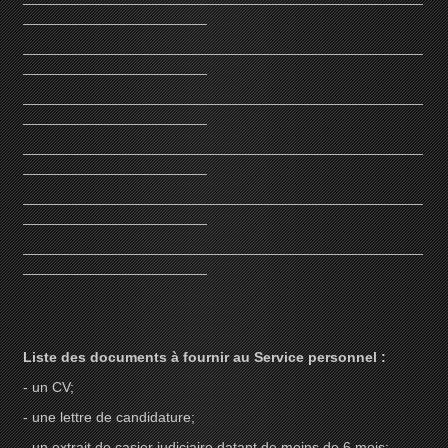
_______________________
__________________________________________________
_______________________
__________________________________________________
_______________________
__________________________________________________
_______________________
__________________________________________________
_______________________
__________________________________________________
_______________________
Liste des documents à fournir au Service personnel :
- un CV;
- une lettre de candidature;
- un extrait de casier judiciaire datant de moins de 6 mois;