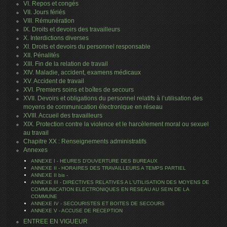
VI. Repos et congés
VII. Jours fériés
VIII. Rémunération
IX. Droits et devoirs des travailleurs
X. Interdictions diverses
XI. Droits et devoirs du personnel responsable
XII. Pénalités
XIII. Fin de la relation de travail
XIV. Maladie, accident, examens médicaux
XV. Accident de travail
XVI. Premiers soins et boîtes de secours
XVII. Devoirs et obligations du personnel relatifs à l’utilisation des
moyens de communication électronique en réseau
XVIII. Accueil des travailleurs
XIX. Protection contre la violence et le harcèlement moral ou sexuel
au travail
Chapitre XX : Renseignements administratifs
Annexes
ANNEXE I - HEURES D’OUVERTURE DES BUREAUX
ANNEXE II - HORAIRES DES TRAVAILLEURS A TEMPS PARTIEL
ANNEXE II bis -
ANNEXE III - DIRECTIVES RELATIVES A L'UTILISATION DES MOYENS DE
COMMUNICATION ELECTRONIQUES EN RESEAU AU SEIN DE LA
COMMUNE
ANNEXE IV - SECOURISTES ET BOITES DE SECOURS
ANNEXE V - ACCUSE DE RECEPTION
ENTREE EN VIGUEUR