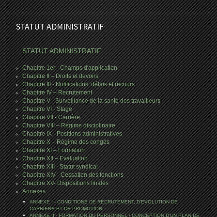
STATUT ADMINISTRATIF
STATUT ADMINISTRATIF
Chapitre 1er - Champs d'application
Chapitre II – Droits et devoirs
Chapitre III - Notifications, délais et recours
Chapitre IV – Recrutement
Chapitre V - Surveillance de la santé des travailleurs
Chapitre VI - Stage
Chapitre VII - Carrière
Chapitre VIII – Régime disciplinaire
Chapitre IX - Positions administratives
Chapitre X – Régime des congés
Chapitre XI – Formation
Chapitre XII – Evaluation
Chapitre XIII - Statut syndical
Chapitre XIV - Cessation des fonctions
Chapitre XV- Dispositions finales
Annexes
ANNEXE I - CONDITIONS DE RECRUTEMENT, D'EVOLUTION DE
CARRIERE ET DE PROMOTION
ANNEXE II - FORMATION DU PERSONNEL / CONCEPTION D'UN PLAN DE