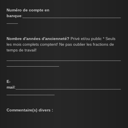
Numéro de compte en
banque
:___________________________________________
_____
Nombre d'années d'ancienneté?
Privé et/ou public * Seuls
les mois complets comptent! Ne pas oublier les fractions de
temps de travail!
__________________________________________________
_______________________
E-
mail
:______________________________________________
_____________________
Commentaire(s) divers :
__________________________________________________