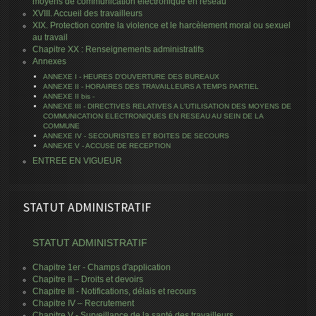
moyens de communication électronique en réseau
XVIII. Accueil des travailleurs
XIX. Protection contre la violence et le harcèlement moral ou sexuel
au travail
Chapitre XX : Renseignements administratifs
Annexes
ANNEXE I - HEURES D’OUVERTURE DES BUREAUX
ANNEXE II - HORAIRES DES TRAVAILLEURS A TEMPS PARTIEL
ANNEXE II bis -
ANNEXE III - DIRECTIVES RELATIVES A L'UTILISATION DES MOYENS DE
COMMUNICATION ELECTRONIQUES EN RESEAU AU SEIN DE LA
COMMUNE
ANNEXE IV - SECOURISTES ET BOITES DE SECOURS
ANNEXE V - ACCUSE DE RECEPTION
ENTREE EN VIGUEUR
STATUT ADMINISTRATIF
STATUT ADMINISTRATIF
Chapitre 1er - Champs d'application
Chapitre II – Droits et devoirs
Chapitre III - Notifications, délais et recours
Chapitre IV – Recrutement
Chapitre V - Surveillance de la santé des travailleurs