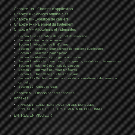
Chapitre 1er - Champs d'application
Chapitre II - Services admissibles
Chapitre III - Evolution de carrière
Chapitre IV - Paiement du traitement
Chapitre V – Allocations et indemnités
Section 1ère - allocation de foyer et de résidence
Section 2 - Pécule de vacances
Section 3 - Allocation de fin d’année
Section 4 – Allocation pour exercice de fonctions supérieures
Section 5 – Allocation pour diplôme
Section 6 – Allocations pour garde à domicile
Section 7 - Allocation pour travaux dangereux, insalubres ou incommodes
Section 8 - Indemnité pour frais de parcours
Section 9 - Indemnité pour frais funéraires
Section 10 - Indemnité pour frais de séjour
Section 11 - Remboursement des frais de renouvellement du permis de
conduire
Section 12 - Chèques-repas
Chapitre VI - Dispositions transitoires
Annexes
ANNEXE I - CONDITIONS D'OCTROI DES ECHELLES
ANNEXE II - ECHELLE DE TRAITEMENTS DU PERSONNEL
ENTREE EN VIGUEUR