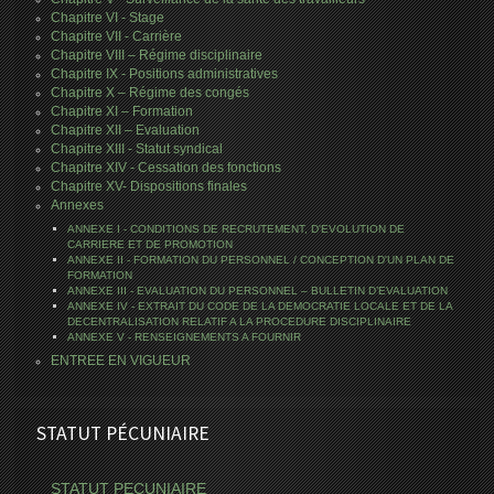
Chapitre VI - Stage
Chapitre VII - Carrière
Chapitre VIII – Régime disciplinaire
Chapitre IX - Positions administratives
Chapitre X – Régime des congés
Chapitre XI – Formation
Chapitre XII – Evaluation
Chapitre XIII - Statut syndical
Chapitre XIV - Cessation des fonctions
Chapitre XV- Dispositions finales
Annexes
ANNEXE I - CONDITIONS DE RECRUTEMENT, D'EVOLUTION DE
CARRIERE ET DE PROMOTION
ANNEXE II - FORMATION DU PERSONNEL / CONCEPTION D'UN PLAN DE
FORMATION
ANNEXE III - EVALUATION DU PERSONNEL – BULLETIN D’EVALUATION
ANNEXE IV - EXTRAIT DU CODE DE LA DEMOCRATIE LOCALE ET DE LA
DECENTRALISATION RELATIF A LA PROCEDURE DISCIPLINAIRE
ANNEXE V - RENSEIGNEMENTS A FOURNIR
ENTREE EN VIGUEUR
STATUT PÉCUNIAIRE
STATUT PECUNIAIRE